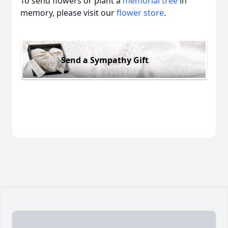
To send flowers or plant a
memorial tree
in
memory, please visit our
flower store
.
Send a Sympathy Gift