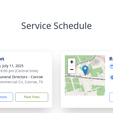
Service Schedule
on
R
+
, July 11, 2025
−
- 8:00 pm (Central time)
Funeral Directors - Conroe
ommercial Cir, Conroe, TX
4
ctions
Plant Trees