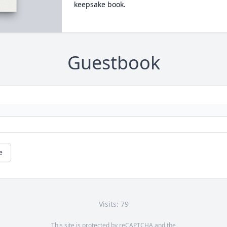
keepsake book.
Guestbook
e
Visits: 79
This site is protected by reCAPTCHA and the