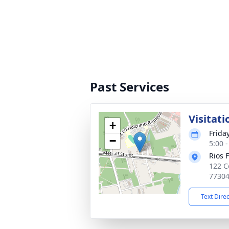
Past Services
Visitati
+
Friday
−
5:00 
Rios 
122 C
7730
Text Dire