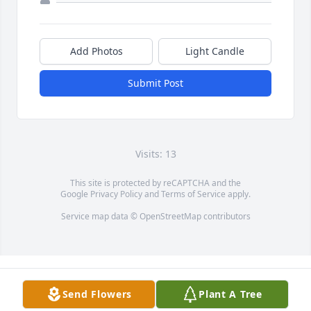
Add Photos
Light Candle
Submit Post
Visits: 13
This site is protected by reCAPTCHA and the
Google
Privacy Policy
and
Terms of Service
apply.
Service map data ©
OpenStreetMap
contributors
Send Flowers
Plant A Tree