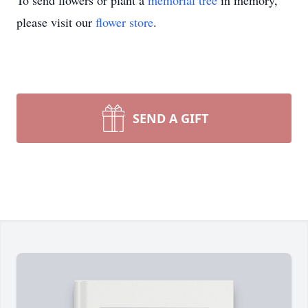
To send flowers or plant a
memorial tree
in memory,
please visit our
flower store
.
SEND A GIFT