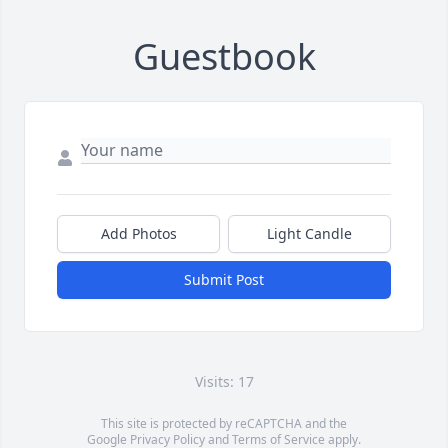
Guestbook
Add Photos
Light Candle
Submit Post
Visits: 17
This site is protected by reCAPTCHA and the
Google
Privacy Policy
and
Terms of Service
apply.